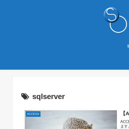
sqlserver
【A
ACCESS
AC
ます